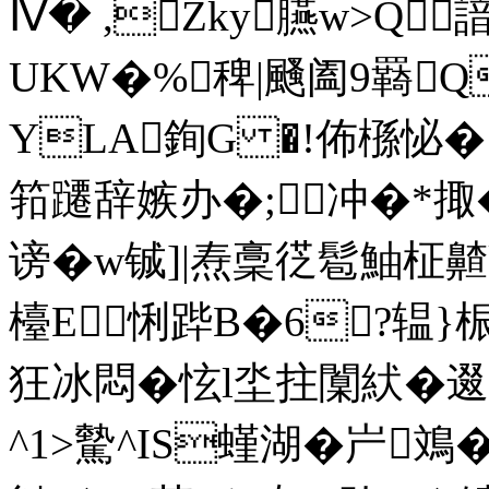
Ⅳ� ,Zky臙w>Q
UKW�%稗|颾阖9羇
YLA銁G �!佈槂怭� S
筘躚辞嫉办�;冲�*
谤�
w铖]|焘稾徔髱鮋柾齄k
檯E悧跸B�6?辒}桭
狂冰悶�怰l坔拄闑紎�逫
^1>驇^IS螼湖�屵鳼�