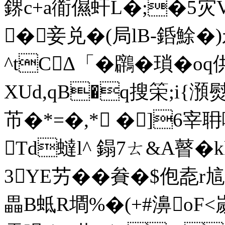
鎅 c+a衜儑虷L�;�5
�妾兑�( 局lB-銽鮽�
^tCΔ「�鸊�瑣�
XUd,qB�q搜筞;i{
芇�*=�,* �]6
Td蟽l^ 鎉7ㄊ&A瞽�
3YΕ艻��貵�$佨唟r訄
畾 B蚳R墹%�(+#濞oF<嵗