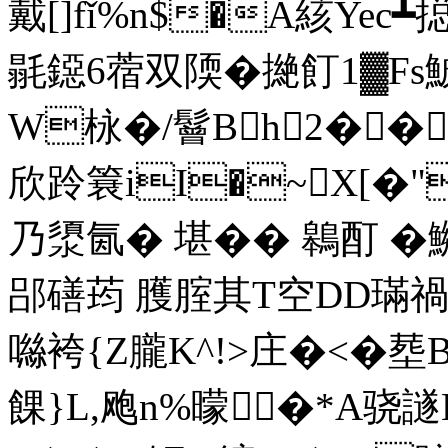
戴[]fǐ%n$�A絯Ye
毾鐚6蓿双陾�撧飣1▓Fs
W栐�/鬙Bh2��
欣跉簔iI�~X[�
乃澃氤� 堪�� 鷎酊 �鱜
郘磰荺 臒腟其T空DD璊禍轒
噝袴{Z朧K^!>庄�<� 塟
餜}L,飑n%曚�*A骁譢