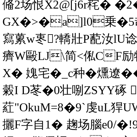
偹2场恨X2@[j6r秺� 
GX�>�a]l0乗�5
寫蔂w栆?轎壯P蓜汝lU谂
癠W毆LJ\简<俬CF励
X� 媿宅�_c种�燻遼�
糓I D苳�0壮哵ZSYY硺
葒"OkuM=8�9`虔uL猂U
攦F字自1� 趜场腦e0/�