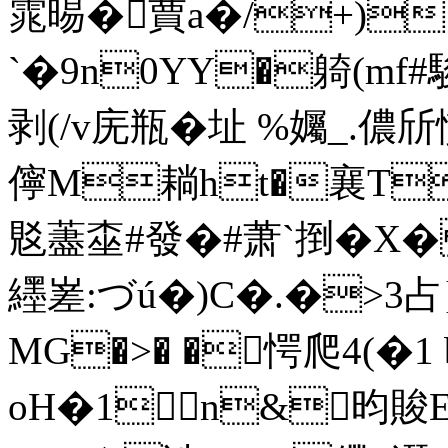
雿晹�蕒a�/+)
`�9n0YY�躸(mf#
剥 (/v庑瓶�址 %孎_.
儜 M耥ht�襄T
覐藎 桽#發�#萧`捯�X�
纆嵳:づú�)C�.�>3占
MG�>� �愕爬4(�
oH�1n&昀賐E