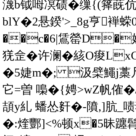
瀎b钺呣凕碛�缫{(箨蔇
blY�2悬鍨'>_8g亨褝蝾0
��c�6|鵀罃D�婈
猐佱�
许澜�絯O痠Lx
�5婕m�; 汲檗鱦j藁
它=曽 嘄�{娉>wZ帆傕�/
頡y糺 蟠怂姧�-隫,]肮_啧
�:煃酆]<%顿x�5昧躔髥