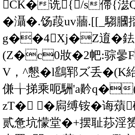
CK�诜{/s僀{濏
�灄�.饧葮uv蘠.[[_騶
g��4Xj�Z逳�
(Z�c0妝�2帊:骔曑F
V，^懇� l鷂郓ズ丢�(K紿
傔╁挮乘呃駲'a黅q�(
zT� �
扄缚铵�诲薠
贰惫坑懞堂�+摆耻莏淫赟