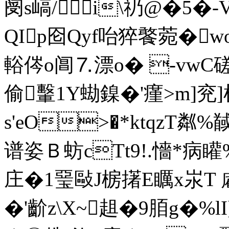
阌s嵪/i\礽@�5�-
QIp囵Qyf咍猝饏菀�
w
輍侺o阊⒎漂o� -vwC磋
偷轚1Y蜐鎳�'瘽>m]兖
s'eO>�*ktqzT粼%
谱姿Ｂ蚄cTt9!.懎*病矔
庄�1琧敺J椖擆E矋x汖T 雐_
�'齘z\X~趄�9脜g�%