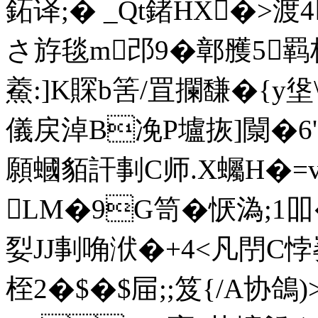
鉐译;� _Qt鍺HX�>渡
さ斿毯m邔9�鄣雘5羁朲q
鯗:]K賝b筈/罝攔馦�{y垼
儀戻淖B凂P壚拻]闎�6
願蟈貊訐剚C师.X蠾H�=v
LM�9G笥�恹溈;1吅�
姴JJ剚唃洑�+4<凡閅C悖崣蛽
桎2�$�$屇;;笈{/A协鴿