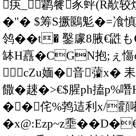
疦_鹴餮豕蚲(R歄较
�"� $筹S撅鶠鬽�=飡慎g
鸰��t� 鑿豦8腋€鼪も€蕗唨
缽H譶�CGN抱;ぇ慯qI
cZu媔�音虇x� 耒
饊�趚�>€$腥ph搕p%
��侘%鹁迼利x/顴嘟
�x@:Ezp~z埀��D�