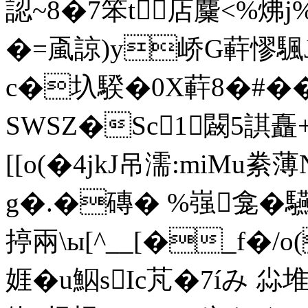
認~8�7笨t店麜<%炥j%
�=颪諒)y峤G蓒憀颿J
c�圦騤�0X蓒8� #�
SWSZ�Sc1闙5諆矗+
[[o(�4jkJ吊濡:miMu絭
g�.�磚� %嵹龛�
揨兩\ы[^__[�_f�/
娾� u鮂sIc芃�7íみ 