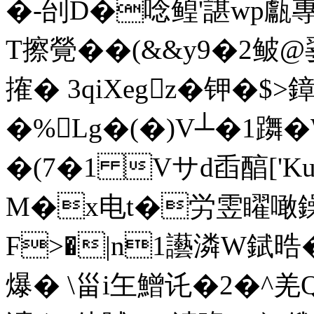
�-刣D�唸鳇'諶wp甗
T擦覮��(&
&y9�2鲏@
搉� 3qiXegz�钾�$>
�%Lg�(�)V┴�1躌�W"
�(7�1 Vサd臿醕['Ku
M�x电t�労雴矅噉鐰伜鳞
F>�|n1讛潾W錻
爆� \甾i玍鱛讬�2�^