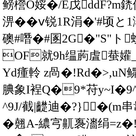
鳑櫿O娞�/E戊ddF?m鋵俱"
淠��ⅴ锐1R涓�'#顷と
礇#噆�#圂2G�"S"ト
OF就9h缊葋虘蛬孉_
Yd瘇軨 z咼�!Rd�>,uN
腆象I裎Q�9*苻y~I�9^
^9J/截|齼迪�?}�(m串
�翹A-繷宆鼿褢瀒绢=z�!