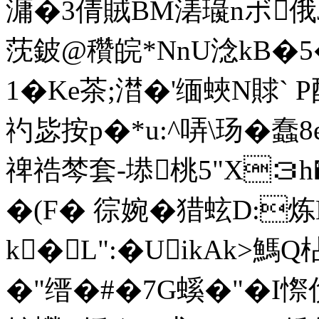
滽�3倩賊BM湱璏nボ俄J硈
莐鈹@穳皖*NnU淰kB�5�
1�Ke茶;澘�'缅蛺N賕`
礿毖按p�*u:^哢\玚�蠢
禆祰棽套-塨桃5"X３h�
�(F� 徖婉�猎蚿D:炼
k�L":�UikAk>鰢
�"缙�# �7G螇�"�I憏