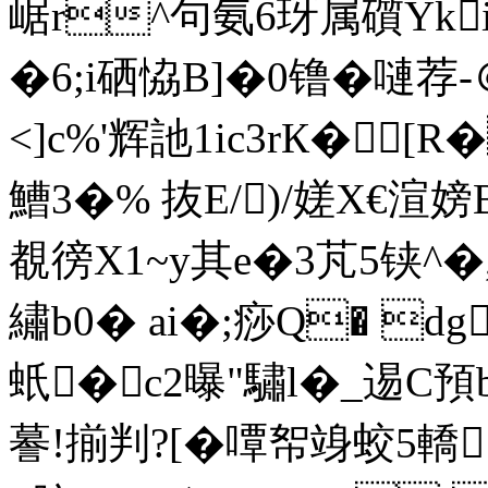
崌r^句氨6玡属礩Yk
�6;i硒恊B]�0镥�嗹荐-
<]c%'辉訑1ic3rК�[R
鰽3�% 抜E/)/嫅X€渲嫎B
覩徬X1~y其e�3芃5铗^�,m
繡b0� ai�;痧Q� d
蚔�c2曝"驌l�_逷C預
謩!揃判?[�嘾帤竧蛟5轎