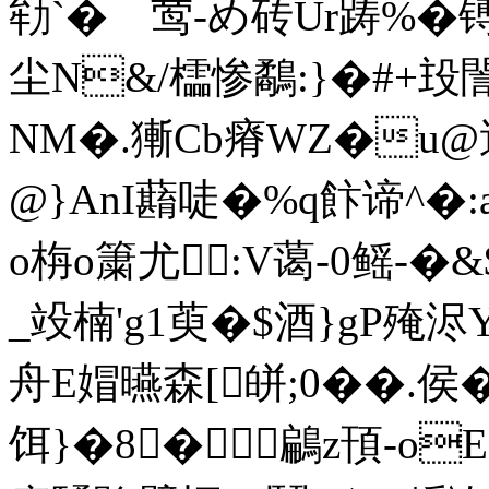
劺`� 莺-め砖Ur踌%�
尘N&/櫺惨鷸:}�#+殶
NM�.獑Cb瘠WZ�u@
@}AnI蘛唗�%q飰谛^
o栴o簘尤:V蔼-0鳐- �
_竐楠'g1萸�$酒}gP
舟E媢曣森[皏;0��.侯�
饵}�8�鶣z頇-