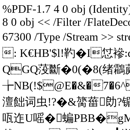
%PDF-1.7 4 0 obj (Identity
8 0 obj << /Filter /FlateD
67300 /Type /Stream >>
: K€HB'$l!靮�I怤襂
QGQ莈斷�0(�8(绪
╆NB(!$@E�&�7�6^
澶飿词虫!?�&膐葘勆?
咓迮U嗂�蝙PBB�g