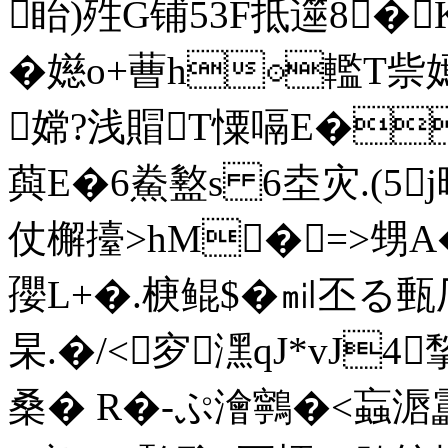
眙)殅G铺53F抵遾8�K
�嬨o+蓸h⊙轞T
嫦?浅賵T憟嗝E�
藇
E�6鮝盭s 6坴灾.(5
仗檞擡>hM�=>甥A�
孾L+�.椩鲲$�㏕丕る甀 
杲.�/<穸潶qJ*vJ4
桑� R�-ぷ澮鸋�<蝱滣靁