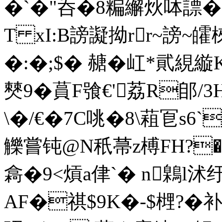
�`�"呑�8糄
繲炏呠謤�7
T xI:B謗譺拗rr~謗~皬
�:�;$� 赯�屸*貮絸縼
僰9�蒷F飸€'荔R郋/3
\�/€�7C咷�8\蒩 冟s6`
觻嘗钝@N秖菷z榑FH?
樖�9<熕a侓`� n鷍l沭
AF�祺$9K
�-$榸?�补