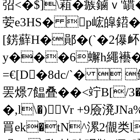
弨<�$]\蒩 �瘯鏀ｖ'
荌e3HS� p峵皡鍣�
[錺蘚H�鄖�(`�2儤衃:
y���6蠏h繩襼� 
=€[D�8dc/`� 
罢燝7饂叠��<竚B[/3
�,l\�)Vr +9厱溌JN
罥ek�tN^漯2儬类