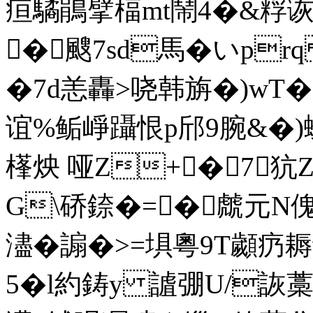
疸驈鵑擘楅mt鬧4�&
粰
�颼7sd馬�いprq
�7d恙轟>哓韩旃�)wT�
谊%鲘崢躡恨p邤9腕&�)蝃0
樥炴 哑Z+�7犺Z0
G\硚錼�=�虤元N傀
濜�謆�>=埧粵9T顪疓耨
5�l約鋳y 謯弸U/詼