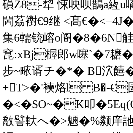
磒Z8-犂 悚咉呗鵲a絚u噊
閪荔襨€9继 <髙€�<+4
集6轜铳嵱o阍�8�6N觟鉻
窤:xBj
楃 郎w噻`�7耱
步~畩谞チ�*� B泬饎�
+T>�'襫烙l B�-€
�<�$O~�K叩�5Eq
敿譬軑へ�>魎�%颣庠訑伎