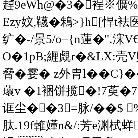
趠9eWh@�3�裎※儣%崪
Ezy妏,韈�鴸>}h[悍t
纩�-/景5/o+{n蓮�"
O�1pB;緾覤r�&LX:壳
脅�霎� z外胄l��C}
蘾v �1裍饼揽�!7萸�
诓尘��3=脉/�
�$ 
肽.19f雗嬞n&/:芳e渊栻