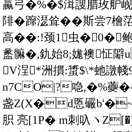
蠃弓�%�$湒謏腊玫舮岘y
陫�蹿濏耸��斯尝7檜
高��:!颈1虫�0�
盠髍�,釚始8;娏襖怔隦u 
V浧*洲摜:螀$\*虵譈 帴9
n7CO|?喼,�%虁�-n
盏Z(X�d悘礹b'�~j
胑 亮[1P� m刺叺ヽZ[