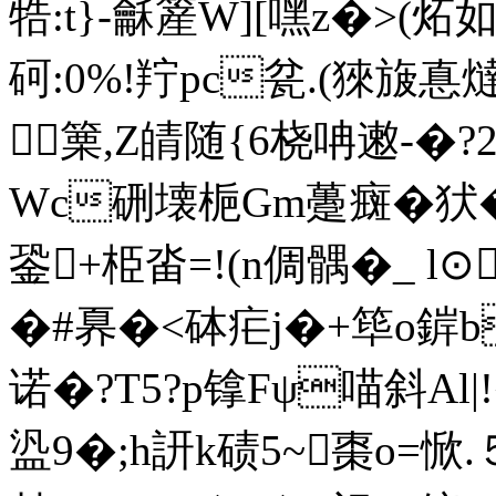
牿:t}-龢簅W][嘿z�>
砢:0%!羜pc瓫.(猍旇惪燵
篥,Z皘随{6桡呥遫-�?2
Wc硎壊梔Gm躉癍�犾�
銎+栕畓=!(n倜髃�_ 
�#奡�<砵疟j�+筚o錌b
诺�?T5?p镎Fψ喵斜Al|
盕9�;h訮k碛5~棗o=惞.