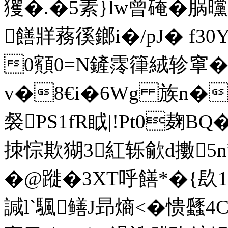
玃�.�5素}lw曾硽�脶曭
饍牂蓩徯鎯i�/pJ� f30Y
0顮0=N鏟霗箻絨轸窧�6{
v�8€i�6Wg 族 n�
裻PS1fR眓|!Pt0麹BQ�
拺悰欺猢3紅轹歈d擻5n
�@蹝�3XT呼饍*�{镹1
諴l`颿鳝J昻熵<�愦瓥4C