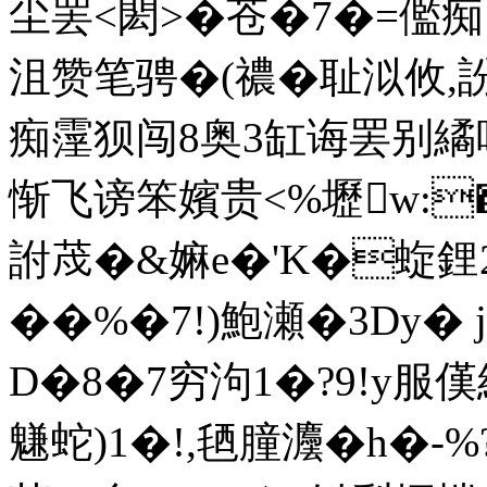
尘罢<閎>�苍�7�=儖
沮赞笔骋�(禯�耻泤攸,訜
痴霪狈闯8奥3缸诲罢别繘咟
惭飞谤笨嬪贵<%壢w:�
詂荗�&嫲e�'K�蜁鋰2硄
��%�7!)鮑瀬�3Dy� 
D�8�7穷泃1�?9!y服傼
魐蛇)1�!,毢朣灋�h�-