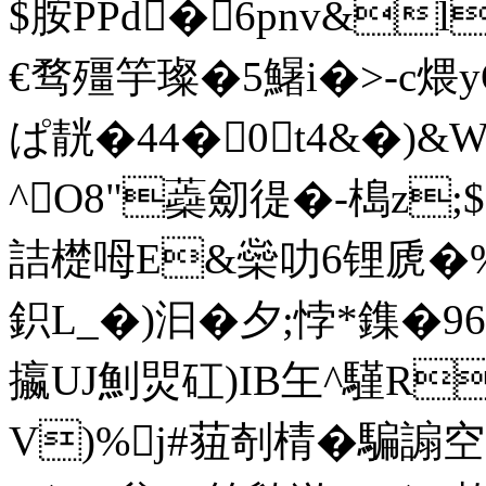
$胺PPd�6pnv&
€骛殭竽璨�5鱪i�>-c煨yQ夼
ぱ靗�44�0 t4&�)
^O8"蘃劎徥�-槝z;$
詰檚呣E&橤叻6锂虒�%i
鉙L_�)汩�夕;悖*鏶�
攍UJ魝焸矼)IB玍^騹R
V)%j#莥剞棈�騙謆空