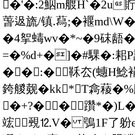
�'�:2鮂m艔H`�2u
萅﨤旒/镇.蕮;�褗md\
�4挐蝳wv�*~�9砞龉�
=�%d+�]�#騍�:耜
�� :�鞂厺(蟪H鯰
銙艐觌� kk*T樖薐�
�
+?��躦*�)L
竤覡⒓V� 鴞1F了躮