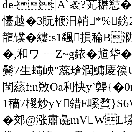
de-:|A`袤?芄耱懖�
懛越�3貦楩汩韒*%鎊2
龍镤�縷:s1颻損稐B
�,和ワ-┈Z~g銥�馗牮�
鬓7生蝳岟"蕊瑲潤鱅 庱篌U鶈
閠蕬f;n敚Oa利快y`龏{
1穑7椶炒yY錯E嗘蝥}S
�郊@涨肅彘mVWL塐