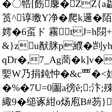
�〇牿[飭麐�ZZ{a飝
筼^谆璷Y净�爬k邏�
嫮�6虿ド 霧tJ=h閯+
&}zu猷脒p纀� 剀y
qDr�,7_Ag蔐�k]v
媐W乃捐鈍忡�&c覀�<娃
�%�7U=0圗a徬ê;:汴;
緅9�缒诼紺o炀庖B#芴}